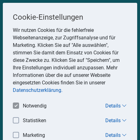
Steuerberater
Cookie-Einstellungen
Uwe Glauner
Wir nutzen Cookies für die fehlerfreie
Webseitenanzeige, zur Zugriffsanalyse und für
Erlachstraße 28, 75217 Birkenfeld
Marketing. Klicken Sie auf "Alle auswählen",
Telefon: 07082 7935533
stimmen Sie damit dem Einsatz von Cookies für
Mobil: 0151 15330111
diese Zwecke zu. Klicken Sie auf "Speichern", um
E-Mail:
stbglauner@t-online.de
Ihre Einstellungen individuell anzupassen. Mehr
Informationen über die auf unserer Webseite
eingesetzten Cookies finden Sie in unserer
Impressum
Datenschutz
Datenschutzerklärung.
Notwendig
Details
Statistiken
Details
Marketing
Details