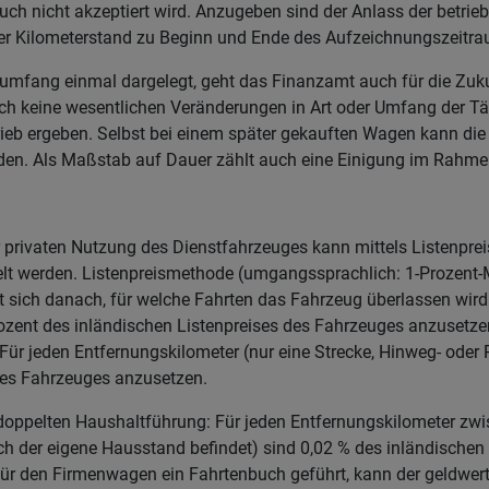
h nicht akzeptiert wird. Anzugeben sind der Anlass der betriebl
der Kilometerstand zu Beginn und Ende des Aufzeichnungszeitr
gsumfang einmal dargelegt, geht das Finanzamt auch für die Zuk
ich keine wesentlichen Veränderungen in Art oder Umfang der Tät
eb ergeben. Selbst bei einem später gekauften Wagen kann die
rden. Als Maßstab auf Dauer zählt auch eine Einigung im Rahme
er privaten Nutzung des Dienstfahrzeuges kann mittels Listenpr
lt werden. Listenpreismethode (umgangssprachlich: 1-Prozent-
 sich danach, für welche Fahrten das Fahrzeug überlassen wird.
Prozent des inländischen Listenpreises des Fahrzeuges anzusetz
Für jeden Entfernungskilometer (nur eine Strecke, Hinweg- oder
des Fahrzeuges anzusetzen.
doppelten Haushaltführung: Für jeden Entfernungskilometer zw
ch der eigene Hausstand befindet) sind 0,02 % des inländischen
r den Firmenwagen ein Fahrtenbuch geführt, kann der geldwerte