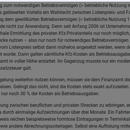
g zum notwendigen Betriebsvermögen (= betriebliche Nutzung me
es geldwerten Vorteils ein Wahlrecht zwischen Listenpreis- und
eug dem gewillkürten Betriebsvermögen (= betriebliche Nutzung 
e nicht zur Anwendung. Denn seit Anfang 2006 ist Unternehmer
ale Ermittlung des privaten Kfz-Privatanteils nur noch möglich
cke nutzen – also nur noch für notwendiges Betriebsvermögen (§
vom Listenpreis selbst dann mühelos angesetzt werden, wenn d
et wurde. Dann galten sämtliche Kfz-Kosten als Betriebsausgaben
amt in voller Höhe erstattet. Im Gegenzug musste nur ein mode
satzsteuer galt.
gelung weiterhin nutzen können, müssen sie dem Finanzamt die
en. Gelingt das nicht, sind die Kosten stets exakt aufzuteilen
n nur noch 30 % der Kosten als Betriebsausgaben.
ung zwischen beruflichen und privaten Strecken zu erbringen, e
 durch einmalige Aufzeichnungen über drei Monate. Ein Fahrten
hweis reichen beispielsweise formlose Eintragungen in Terminka
ie andere Abrechnungsunterlagen. Selbst eine Auflistung mittel