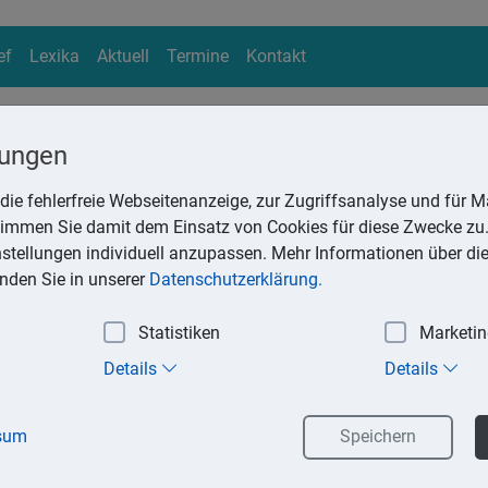
ef
Lexika
Aktuell
Termine
Kontakt
lungen
die fehlerfreie Webseitenanzeige, zur Zugriffsanalyse und für Ma
ika
stimmen Sie damit dem Einsatz von Cookies für diese Zwecke zu.
Suchen
instellungen individuell anzupassen. Mehr Informationen über di
inden Sie in unserer
Datenschutzerklärung.
Statistiken
Marketi
tzung
Details
Details
h für private Zwecke genutzt, ist der geldwerte Vorteil aus der
sum
Speichern
: