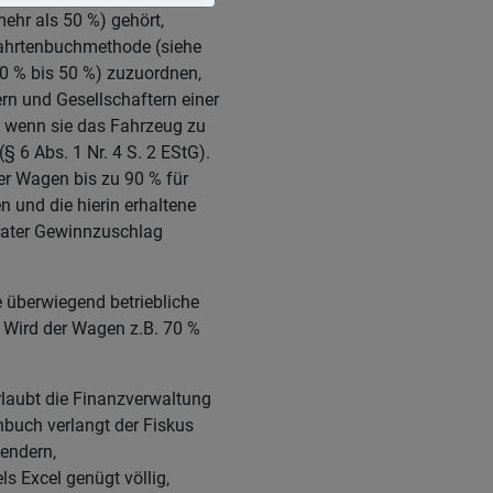
hr als 50 %) gehört,
 Fahrtenbuchmethode (siehe
10 % bis 50 %) zuzuordnen,
n und Gesellschaftern einer
, wenn sie das Fahrzeug zu
 6 Abs. 1 Nr. 4 S. 2 EStG).
er Wagen bis zu 90 % für
 und die hierin erhaltene
rater Gewinnzuschlag
 überwiegend betriebliche
. Wird der Wagen z.B. 70 %
rlaubt die Finanzverwaltung
buch verlangt der Fiskus
lendern,
s Excel genügt völlig,