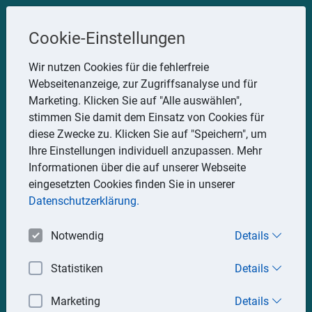
Steuerberater
Cookie-Einstellungen
Uwe Glauner
Wir nutzen Cookies für die fehlerfreie
Webseitenanzeige, zur Zugriffsanalyse und für
Erlachstraße 28, 75217 Birkenfeld
Marketing. Klicken Sie auf "Alle auswählen",
Telefon: 07082 7935533
stimmen Sie damit dem Einsatz von Cookies für
Mobil: 0151 15330111
diese Zwecke zu. Klicken Sie auf "Speichern", um
E-Mail:
stbglauner@t-online.de
Ihre Einstellungen individuell anzupassen. Mehr
Informationen über die auf unserer Webseite
eingesetzten Cookies finden Sie in unserer
Impressum
Datenschutz
Datenschutzerklärung.
Notwendig
Details
Statistiken
Details
Marketing
Details