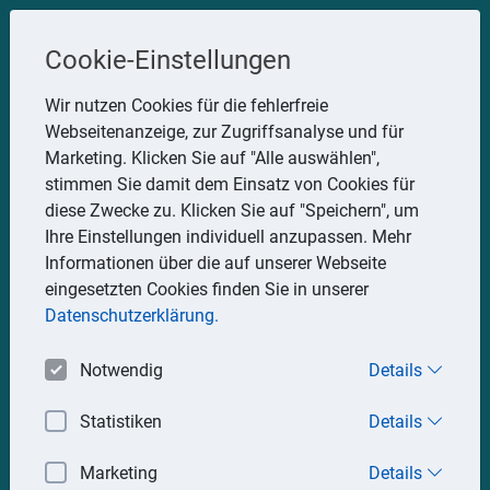
Steuerberater
Cookie-Einstellungen
Uwe Glauner
Wir nutzen Cookies für die fehlerfreie
Webseitenanzeige, zur Zugriffsanalyse und für
Erlachstraße 28, 75217 Birkenfeld
Marketing. Klicken Sie auf "Alle auswählen",
Telefon: 07082 7935533
stimmen Sie damit dem Einsatz von Cookies für
Mobil: 0151 15330111
diese Zwecke zu. Klicken Sie auf "Speichern", um
E-Mail:
stbglauner@t-online.de
Ihre Einstellungen individuell anzupassen. Mehr
Informationen über die auf unserer Webseite
eingesetzten Cookies finden Sie in unserer
Impressum
Datenschutz
Datenschutzerklärung.
Notwendig
Details
Statistiken
Details
Marketing
Details