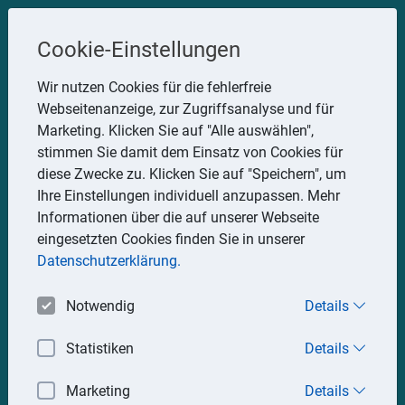
Steuerberater
Cookie-Einstellungen
Uwe Glauner
Wir nutzen Cookies für die fehlerfreie
Webseitenanzeige, zur Zugriffsanalyse und für
Erlachstraße 28, 75217 Birkenfeld
Marketing. Klicken Sie auf "Alle auswählen",
Telefon: 07082 7935533
stimmen Sie damit dem Einsatz von Cookies für
Mobil: 0151 15330111
diese Zwecke zu. Klicken Sie auf "Speichern", um
E-Mail:
stbglauner@t-online.de
Ihre Einstellungen individuell anzupassen. Mehr
Informationen über die auf unserer Webseite
eingesetzten Cookies finden Sie in unserer
Impressum
Datenschutz
Datenschutzerklärung.
Notwendig
Details
Statistiken
Details
Marketing
Details