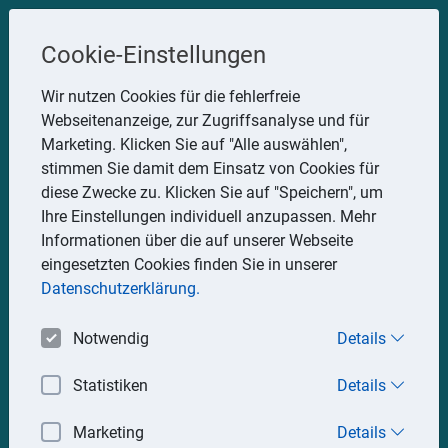
Steuerberater
Cookie-Einstellungen
Uwe Glauner
Wir nutzen Cookies für die fehlerfreie
Webseitenanzeige, zur Zugriffsanalyse und für
Erlachstraße 28, 75217 Birkenfeld
Marketing. Klicken Sie auf "Alle auswählen",
Telefon: 07082 7935533
stimmen Sie damit dem Einsatz von Cookies für
Mobil: 0151 15330111
diese Zwecke zu. Klicken Sie auf "Speichern", um
E-Mail:
stbglauner@t-online.de
Ihre Einstellungen individuell anzupassen. Mehr
Informationen über die auf unserer Webseite
eingesetzten Cookies finden Sie in unserer
Impressum
Datenschutz
Datenschutzerklärung.
Notwendig
Details
Statistiken
Details
Marketing
Details