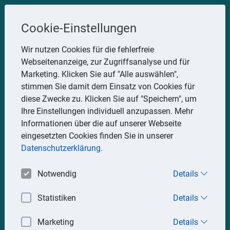
Steuerberater
Cookie-Einstellungen
Uwe Glauner
Wir nutzen Cookies für die fehlerfreie
Webseitenanzeige, zur Zugriffsanalyse und für
Erlachstraße 28, 75217 Birkenfeld
Marketing. Klicken Sie auf "Alle auswählen",
Telefon: 07082 7935533
stimmen Sie damit dem Einsatz von Cookies für
Mobil: 0151 15330111
diese Zwecke zu. Klicken Sie auf "Speichern", um
E-Mail:
stbglauner@t-online.de
Ihre Einstellungen individuell anzupassen. Mehr
Informationen über die auf unserer Webseite
eingesetzten Cookies finden Sie in unserer
Impressum
Datenschutz
Datenschutzerklärung.
Notwendig
Details
Statistiken
Details
Marketing
Details