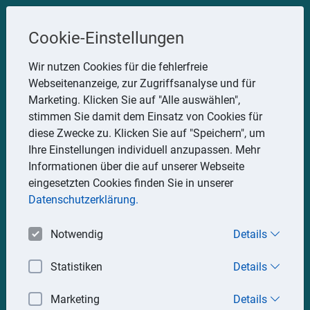
Steuerberater
Cookie-Einstellungen
Uwe Glauner
Wir nutzen Cookies für die fehlerfreie
Webseitenanzeige, zur Zugriffsanalyse und für
Erlachstraße 28, 75217 Birkenfeld
Marketing. Klicken Sie auf "Alle auswählen",
Telefon: 07082 7935533
stimmen Sie damit dem Einsatz von Cookies für
Mobil: 0151 15330111
diese Zwecke zu. Klicken Sie auf "Speichern", um
E-Mail:
stbglauner@t-online.de
Ihre Einstellungen individuell anzupassen. Mehr
Informationen über die auf unserer Webseite
eingesetzten Cookies finden Sie in unserer
Impressum
Datenschutz
Datenschutzerklärung.
Notwendig
Details
Statistiken
Details
Marketing
Details