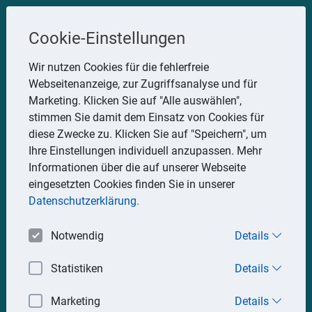
Steuerberater
Cookie-Einstellungen
Uwe Glauner
Wir nutzen Cookies für die fehlerfreie
Webseitenanzeige, zur Zugriffsanalyse und für
Erlachstraße 28, 75217 Birkenfeld
Marketing. Klicken Sie auf "Alle auswählen",
Telefon: 07082 7935533
stimmen Sie damit dem Einsatz von Cookies für
Mobil: 0151 15330111
diese Zwecke zu. Klicken Sie auf "Speichern", um
E-Mail:
stbglauner@t-online.de
Ihre Einstellungen individuell anzupassen. Mehr
Informationen über die auf unserer Webseite
eingesetzten Cookies finden Sie in unserer
Impressum
Datenschutz
Datenschutzerklärung.
Notwendig
Details
Statistiken
Details
Marketing
Details