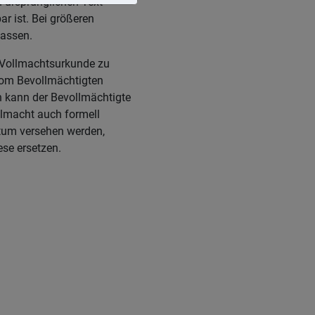
 ursprünglichen Text
r ist. Bei größeren
fassen.
er Vollmachtsurkunde zu
t vom Bevollmächtigten
n kann der Bevollmächtigte
llmacht auch formell
atum versehen werden,
ese ersetzen.