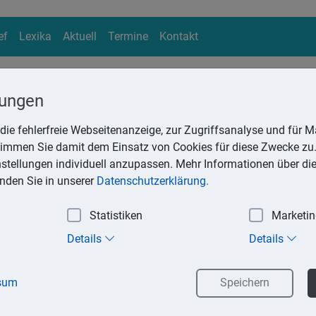
ef
Lexika
Aktuell
Termine
Kontakt
lungen
die fehlerfreie Webseitenanzeige, zur Zugriffsanalyse und für Ma
ika
stimmen Sie damit dem Einsatz von Cookies für diese Zwecke zu.
Suchen
instellungen individuell anzupassen. Mehr Informationen über di
inden Sie in unserer
Datenschutzerklärung.
Statistiken
Marketi
rsorgevollmacht
Details
Details
Vorsorgevollmacht jederzeit widerrufen, ändern, ergänzen oder 
orausgesetzt, er ist geschäftsfähig. Die Vollmacht gilt solange, 
sum
Speichern