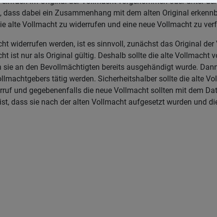
einfach im Original der Vollmacht vorgenommen oder unter den
t, dass dabei ein Zusammenhang mit dem alten Original erkennba
die alte Vollmacht zu widerrufen und eine neue Vollmacht zu ver
cht widerrufen werden, ist es sinnvoll, zunächst das Original d
ht ist nur als Original gültig. Deshalb sollte die alte Vollmach
 sie an den Bevollmächtigten bereits ausgehändigt wurde. Dan
lmachtgebers tätig werden. Sicherheitshalber sollte die alte Vo
rruf und gegebenenfalls die neue Vollmacht sollten mit dem D
 ist, dass sie nach der alten Vollmacht aufgesetzt wurden und di