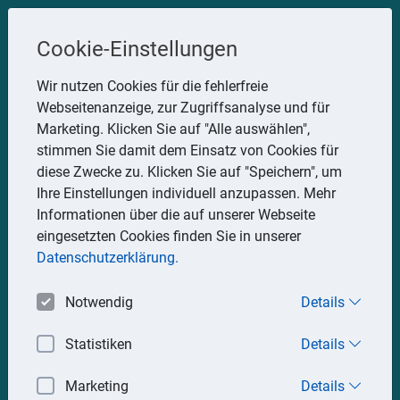
Steuerberater
Cookie-Einstellungen
Uwe Glauner
Wir nutzen Cookies für die fehlerfreie
Webseitenanzeige, zur Zugriffsanalyse und für
Erlachstraße 28, 75217 Birkenfeld
Marketing. Klicken Sie auf "Alle auswählen",
Telefon: 07082 7935533
stimmen Sie damit dem Einsatz von Cookies für
Mobil: 0151 15330111
diese Zwecke zu. Klicken Sie auf "Speichern", um
E-Mail:
stbglauner@t-online.de
Ihre Einstellungen individuell anzupassen. Mehr
Informationen über die auf unserer Webseite
eingesetzten Cookies finden Sie in unserer
Impressum
Datenschutz
Datenschutzerklärung.
Notwendig
Details
Statistiken
Details
Marketing
Details