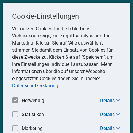
Steuerberater
Cookie-Einstellungen
Uwe Glauner
Wir nutzen Cookies für die fehlerfreie
Webseitenanzeige, zur Zugriffsanalyse und für
Erlachstraße 28, 75217 Birkenfeld
Marketing. Klicken Sie auf "Alle auswählen",
Telefon: 07082 7935533
stimmen Sie damit dem Einsatz von Cookies für
Mobil: 0151 15330111
diese Zwecke zu. Klicken Sie auf "Speichern", um
E-Mail:
stbglauner@t-online.de
Ihre Einstellungen individuell anzupassen. Mehr
Informationen über die auf unserer Webseite
eingesetzten Cookies finden Sie in unserer
Impressum
Datenschutz
Datenschutzerklärung.
Notwendig
Details
Statistiken
Details
Marketing
Details