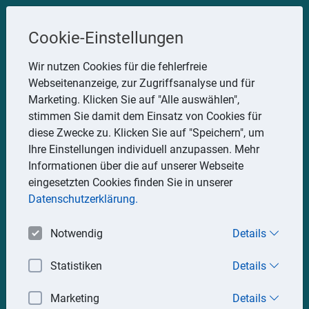
Steuerberater
Cookie-Einstellungen
Uwe Glauner
Wir nutzen Cookies für die fehlerfreie
Webseitenanzeige, zur Zugriffsanalyse und für
Erlachstraße 28, 75217 Birkenfeld
Marketing. Klicken Sie auf "Alle auswählen",
Telefon: 07082 7935533
stimmen Sie damit dem Einsatz von Cookies für
Mobil: 0151 15330111
diese Zwecke zu. Klicken Sie auf "Speichern", um
E-Mail:
stbglauner@t-online.de
Ihre Einstellungen individuell anzupassen. Mehr
Informationen über die auf unserer Webseite
eingesetzten Cookies finden Sie in unserer
Impressum
Datenschutz
Datenschutzerklärung.
Notwendig
Details
Statistiken
Details
Marketing
Details