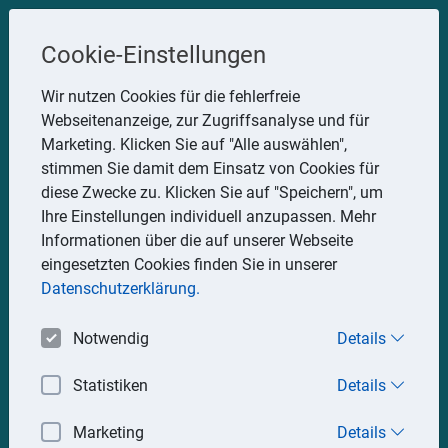
Steuerberater
Cookie-Einstellungen
Uwe Glauner
Wir nutzen Cookies für die fehlerfreie
Webseitenanzeige, zur Zugriffsanalyse und für
Erlachstraße 28, 75217 Birkenfeld
Marketing. Klicken Sie auf "Alle auswählen",
Telefon: 07082 7935533
stimmen Sie damit dem Einsatz von Cookies für
Mobil: 0151 15330111
diese Zwecke zu. Klicken Sie auf "Speichern", um
E-Mail:
stbglauner@t-online.de
Ihre Einstellungen individuell anzupassen. Mehr
Informationen über die auf unserer Webseite
eingesetzten Cookies finden Sie in unserer
Impressum
Datenschutz
Datenschutzerklärung.
Notwendig
Details
Statistiken
Details
Marketing
Details