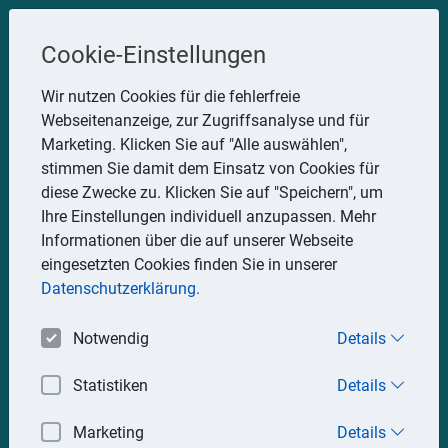
Steuerberater
Cookie-Einstellungen
Uwe Glauner
Wir nutzen Cookies für die fehlerfreie
Webseitenanzeige, zur Zugriffsanalyse und für
Erlachstraße 28, 75217 Birkenfeld
Marketing. Klicken Sie auf "Alle auswählen",
Telefon: 07082 7935533
stimmen Sie damit dem Einsatz von Cookies für
Mobil: 0151 15330111
diese Zwecke zu. Klicken Sie auf "Speichern", um
E-Mail:
stbglauner@t-online.de
Ihre Einstellungen individuell anzupassen. Mehr
Informationen über die auf unserer Webseite
eingesetzten Cookies finden Sie in unserer
Impressum
Datenschutz
Datenschutzerklärung.
Notwendig
Details
Statistiken
Details
Marketing
Details