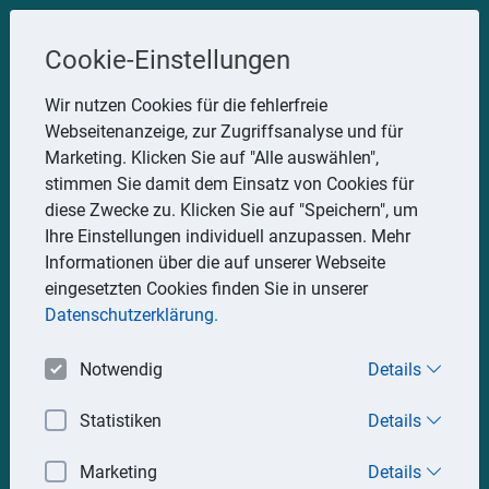
Steuerberater
Cookie-Einstellungen
Uwe Glauner
Wir nutzen Cookies für die fehlerfreie
Webseitenanzeige, zur Zugriffsanalyse und für
Erlachstraße 28, 75217 Birkenfeld
Marketing. Klicken Sie auf "Alle auswählen",
Telefon: 07082 7935533
stimmen Sie damit dem Einsatz von Cookies für
Mobil: 0151 15330111
diese Zwecke zu. Klicken Sie auf "Speichern", um
E-Mail:
stbglauner@t-online.de
Ihre Einstellungen individuell anzupassen. Mehr
Informationen über die auf unserer Webseite
eingesetzten Cookies finden Sie in unserer
Impressum
Datenschutz
Datenschutzerklärung.
Notwendig
Details
Statistiken
Details
Marketing
Details