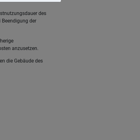
estnutzungsdauer des
i Beendigung der
sherige
osten anzusetzen.
ren die Gebäude des