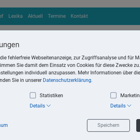
ef
Lexika
Aktuell
Termine
Kontakt
lungen
die fehlerfreie Webseitenanzeige, zur Zugriffsanalyse und für Ma
ika
stimmen Sie damit dem Einsatz von Cookies für diese Zwecke zu.
Suchen
instellungen individuell anzupassen. Mehr Informationen über di
inden Sie in unserer
Datenschutzerklärung.
Statistiken
Marketi
Anschaffungskosten
Details
Details
chaffungskosten oder Herstellungskosten für ein Wirtschaftsgut,
sum
Speichern
ie nach § 7 Abs. 1 oder 2 EStG abgeschrieben werden, ist der Buc