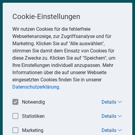
Steuerberater
Cookie-Einstellungen
Uwe Glauner
Wir nutzen Cookies für die fehlerfreie
Webseitenanzeige, zur Zugriffsanalyse und für
Erlachstraße 28, 75217 Birkenfeld
Marketing. Klicken Sie auf "Alle auswählen",
Telefon: 07082 7935533
stimmen Sie damit dem Einsatz von Cookies für
Mobil: 0151 15330111
diese Zwecke zu. Klicken Sie auf "Speichern", um
E-Mail:
stbglauner@t-online.de
Ihre Einstellungen individuell anzupassen. Mehr
Informationen über die auf unserer Webseite
eingesetzten Cookies finden Sie in unserer
Impressum
Datenschutz
Datenschutzerklärung.
Notwendig
Details
Statistiken
Details
Marketing
Details