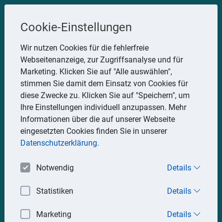
Steuerberater
Cookie-Einstellungen
Uwe Glauner
Wir nutzen Cookies für die fehlerfreie
Webseitenanzeige, zur Zugriffsanalyse und für
Erlachstraße 28, 75217 Birkenfeld
Marketing. Klicken Sie auf "Alle auswählen",
Telefon: 07082 7935533
stimmen Sie damit dem Einsatz von Cookies für
Mobil: 0151 15330111
diese Zwecke zu. Klicken Sie auf "Speichern", um
E-Mail:
stbglauner@t-online.de
Ihre Einstellungen individuell anzupassen. Mehr
Informationen über die auf unserer Webseite
eingesetzten Cookies finden Sie in unserer
Impressum
Datenschutz
Datenschutzerklärung.
Notwendig
Details
Statistiken
Details
Marketing
Details