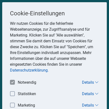
Steuerberater
Cookie-Einstellungen
Uwe Glauner
Wir nutzen Cookies für die fehlerfreie
Webseitenanzeige, zur Zugriffsanalyse und für
Erlachstraße 28, 75217 Birkenfeld
Marketing. Klicken Sie auf "Alle auswählen",
Telefon: 07082 7935533
stimmen Sie damit dem Einsatz von Cookies für
Mobil: 0151 15330111
diese Zwecke zu. Klicken Sie auf "Speichern", um
E-Mail:
stbglauner@t-online.de
Ihre Einstellungen individuell anzupassen. Mehr
Informationen über die auf unserer Webseite
eingesetzten Cookies finden Sie in unserer
Impressum
Datenschutz
Datenschutzerklärung.
Notwendig
Details
Statistiken
Details
Marketing
Details