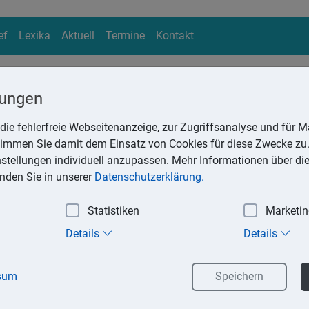
ef
Lexika
Aktuell
Termine
Kontakt
lungen
die fehlerfreie Webseitenanzeige, zur Zugriffsanalyse und für Ma
ika
stimmen Sie damit dem Einsatz von Cookies für diese Zwecke zu.
Suchen
instellungen individuell anzupassen. Mehr Informationen über di
inden Sie in unserer
Datenschutzerklärung.
Statistiken
Marketi
Details
Details
ehmer im Rahmen seines Dienstverhältnisses erhält, sind bis zu
teuerfrei. Als Sachbezüge gelten Waren oder Dienstleistungen, di
sum
Speichern
einer Arbeitnehmer hergestellt, vertrieben oder erbracht hat und