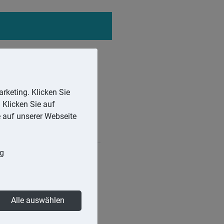
rketing. Klicken Sie
 Klicken Sie auf
e auf unserer Webseite
ng
 einem Betrag von 1.080,– €
e der Arbeitgeber nicht
Alle auswählen
 die nicht pauschal