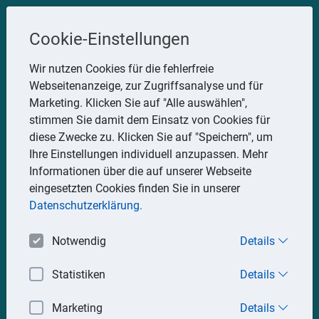
Steuerberater
Cookie-Einstellungen
Uwe Glauner
Wir nutzen Cookies für die fehlerfreie
Webseitenanzeige, zur Zugriffsanalyse und für
Erlachstraße 28, 75217 Birkenfeld
Marketing. Klicken Sie auf "Alle auswählen",
Telefon: 07082 7935533
stimmen Sie damit dem Einsatz von Cookies für
Mobil: 0151 15330111
diese Zwecke zu. Klicken Sie auf "Speichern", um
E-Mail:
stbglauner@t-online.de
Ihre Einstellungen individuell anzupassen. Mehr
Informationen über die auf unserer Webseite
eingesetzten Cookies finden Sie in unserer
Impressum
Datenschutz
Datenschutzerklärung.
Notwendig
Details
Statistiken
Details
Marketing
Details