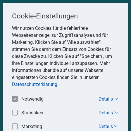
Steuerberater
Cookie-Einstellungen
Uwe Glauner
Wir nutzen Cookies für die fehlerfreie
Webseitenanzeige, zur Zugriffsanalyse und für
Erlachstraße 28, 75217 Birkenfeld
Marketing. Klicken Sie auf "Alle auswählen",
Telefon: 07082 7935533
stimmen Sie damit dem Einsatz von Cookies für
Mobil: 0151 15330111
diese Zwecke zu. Klicken Sie auf "Speichern", um
E-Mail:
stbglauner@t-online.de
Ihre Einstellungen individuell anzupassen. Mehr
Informationen über die auf unserer Webseite
eingesetzten Cookies finden Sie in unserer
Impressum
Datenschutz
Datenschutzerklärung.
Notwendig
Details
Statistiken
Details
Marketing
Details