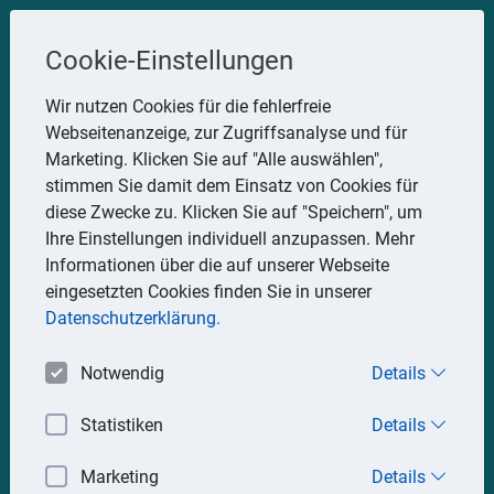
Steuerberater
Cookie-Einstellungen
Uwe Glauner
Wir nutzen Cookies für die fehlerfreie
Webseitenanzeige, zur Zugriffsanalyse und für
Erlachstraße 28, 75217 Birkenfeld
Marketing. Klicken Sie auf "Alle auswählen",
Telefon: 07082 7935533
stimmen Sie damit dem Einsatz von Cookies für
Mobil: 0151 15330111
diese Zwecke zu. Klicken Sie auf "Speichern", um
E-Mail:
stbglauner@t-online.de
Ihre Einstellungen individuell anzupassen. Mehr
Informationen über die auf unserer Webseite
eingesetzten Cookies finden Sie in unserer
Impressum
Datenschutz
Datenschutzerklärung.
Notwendig
Details
Statistiken
Details
Marketing
Details