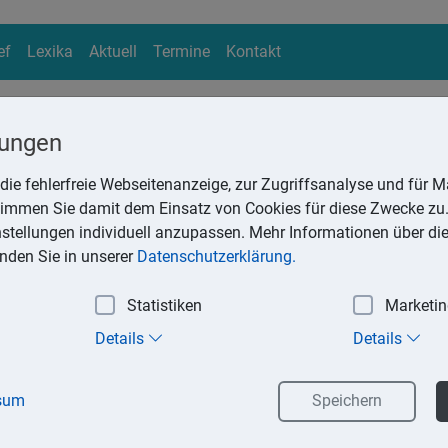
ef
Lexika
Aktuell
Termine
Kontakt
lungen
die fehlerfreie Webseitenanzeige, zur Zugriffsanalyse und für Ma
ika
stimmen Sie damit dem Einsatz von Cookies für diese Zwecke zu.
Suchen
instellungen individuell anzupassen. Mehr Informationen über di
inden Sie in unserer
Datenschutzerklärung.
Statistiken
Marketi
ng
Details
Details
ibt es seit 2017 die Möglichkeit, sich vom Finanzamt ohne eig
Amtsveranlagung).
sum
Speichern
n Anspruch nehmen, wer ausschließlich Einnahmen aus folgend