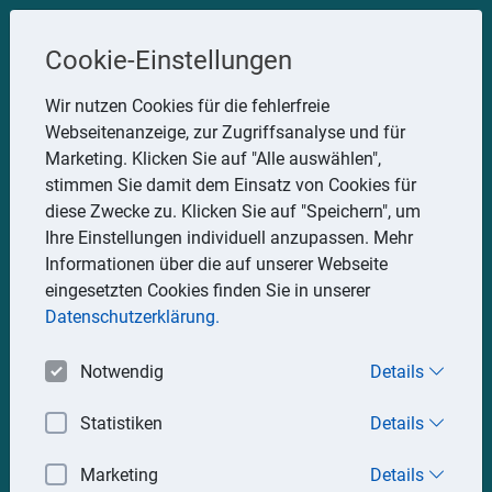
Steuerberater
Cookie-Einstellungen
Uwe Glauner
Wir nutzen Cookies für die fehlerfreie
Webseitenanzeige, zur Zugriffsanalyse und für
Erlachstraße 28, 75217 Birkenfeld
Marketing. Klicken Sie auf "Alle auswählen",
Telefon: 07082 7935533
stimmen Sie damit dem Einsatz von Cookies für
Mobil: 0151 15330111
diese Zwecke zu. Klicken Sie auf "Speichern", um
E-Mail:
stbglauner@t-online.de
Ihre Einstellungen individuell anzupassen. Mehr
Informationen über die auf unserer Webseite
eingesetzten Cookies finden Sie in unserer
Impressum
Datenschutz
Datenschutzerklärung.
Notwendig
Details
Statistiken
Details
Marketing
Details