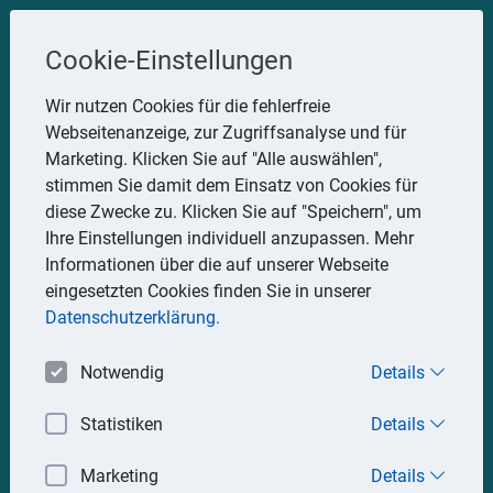
Steuerberater
Cookie-Einstellungen
Uwe Glauner
Wir nutzen Cookies für die fehlerfreie
Webseitenanzeige, zur Zugriffsanalyse und für
Erlachstraße 28, 75217 Birkenfeld
Marketing. Klicken Sie auf "Alle auswählen",
Telefon: 07082 7935533
stimmen Sie damit dem Einsatz von Cookies für
Mobil: 0151 15330111
diese Zwecke zu. Klicken Sie auf "Speichern", um
E-Mail:
stbglauner@t-online.de
Ihre Einstellungen individuell anzupassen. Mehr
Informationen über die auf unserer Webseite
eingesetzten Cookies finden Sie in unserer
Impressum
Datenschutz
Datenschutzerklärung.
Notwendig
Details
Statistiken
Details
Marketing
Details