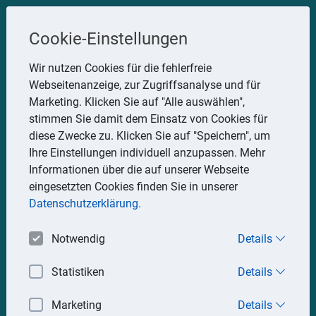
Steuerberater
Cookie-Einstellungen
Uwe Glauner
Wir nutzen Cookies für die fehlerfreie
Webseitenanzeige, zur Zugriffsanalyse und für
Erlachstraße 28, 75217 Birkenfeld
Marketing. Klicken Sie auf "Alle auswählen",
Telefon: 07082 7935533
stimmen Sie damit dem Einsatz von Cookies für
Mobil: 0151 15330111
diese Zwecke zu. Klicken Sie auf "Speichern", um
E-Mail:
stbglauner@t-online.de
Ihre Einstellungen individuell anzupassen. Mehr
Informationen über die auf unserer Webseite
eingesetzten Cookies finden Sie in unserer
Impressum
Datenschutz
Datenschutzerklärung.
Notwendig
Details
Statistiken
Details
Marketing
Details