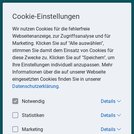
Steuerberater
Cookie-Einstellungen
Uwe Glauner
Wir nutzen Cookies für die fehlerfreie
Webseitenanzeige, zur Zugriffsanalyse und für
Erlachstraße 28, 75217 Birkenfeld
Marketing. Klicken Sie auf "Alle auswählen",
Telefon: 07082 7935533
stimmen Sie damit dem Einsatz von Cookies für
Mobil: 0151 15330111
diese Zwecke zu. Klicken Sie auf "Speichern", um
E-Mail:
stbglauner@t-online.de
Ihre Einstellungen individuell anzupassen. Mehr
Informationen über die auf unserer Webseite
eingesetzten Cookies finden Sie in unserer
Impressum
Datenschutz
Datenschutzerklärung.
Notwendig
Details
Statistiken
Details
Marketing
Details