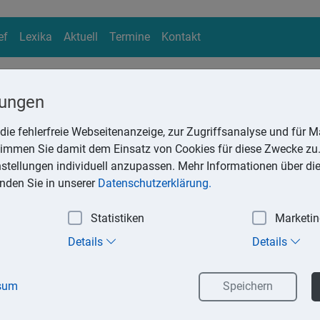
ef
Lexika
Aktuell
Termine
Kontakt
lungen
die fehlerfreie Webseitenanzeige, zur Zugriffsanalyse und für Ma
ika
stimmen Sie damit dem Einsatz von Cookies für diese Zwecke zu.
Suchen
instellungen individuell anzupassen. Mehr Informationen über di
inden Sie in unserer
Datenschutzerklärung.
Statistiken
Marketi
hige Betriebsausgaben
Details
Details
 Einkommensteuergesetzes dürfen folgende Betriebsausgaben 
geltend gemacht werden:
sum
Speichern
nke an Personen, die nicht Arbeitnehmer des Steuerpflichtigen 