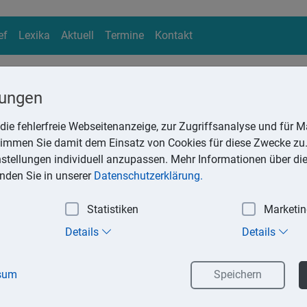
ef
Lexika
Aktuell
Termine
Kontakt
lungen
die fehlerfreie Webseitenanzeige, zur Zugriffsanalyse und für Ma
ika
stimmen Sie damit dem Einsatz von Cookies für diese Zwecke zu.
Suchen
instellungen individuell anzupassen. Mehr Informationen über di
inden Sie in unserer
Datenschutzerklärung.
Statistiken
Marketi
ten
Details
Details
 für die vollständige oder teilweise eigene Herstellung eines 
gskosten. Die Herstellungskosten sind Bewertungsmaßstab für di
sum
Speichern
ellungskosten gehören: