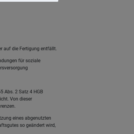
uf die Fertigung entfällt.
dungen für soziale
tersversorgung
55 Abs. 2 Satz 4 HGB
cht. Von dieser
grenzen.
etzung eines abgenutzten
ftsgutes so geändert wird,