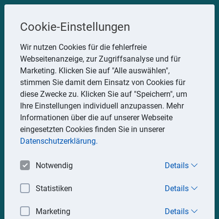
Steuerberater
Cookie-Einstellungen
Uwe Glauner
Wir nutzen Cookies für die fehlerfreie
Webseitenanzeige, zur Zugriffsanalyse und für
Erlachstraße 28, 75217 Birkenfeld
Marketing. Klicken Sie auf "Alle auswählen",
Telefon: 07082 7935533
stimmen Sie damit dem Einsatz von Cookies für
Mobil: 0151 15330111
diese Zwecke zu. Klicken Sie auf "Speichern", um
E-Mail:
stbglauner@t-online.de
Ihre Einstellungen individuell anzupassen. Mehr
Informationen über die auf unserer Webseite
eingesetzten Cookies finden Sie in unserer
Impressum
Datenschutz
Datenschutzerklärung.
Notwendig
Details
Statistiken
Details
Marketing
Details