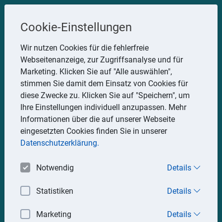
Steuerberater
Cookie-Einstellungen
Uwe Glauner
Wir nutzen Cookies für die fehlerfreie
Webseitenanzeige, zur Zugriffsanalyse und für
Erlachstraße 28, 75217 Birkenfeld
Marketing. Klicken Sie auf "Alle auswählen",
Telefon: 07082 7935533
stimmen Sie damit dem Einsatz von Cookies für
Mobil: 0151 15330111
diese Zwecke zu. Klicken Sie auf "Speichern", um
E-Mail:
stbglauner@t-online.de
Ihre Einstellungen individuell anzupassen. Mehr
Informationen über die auf unserer Webseite
eingesetzten Cookies finden Sie in unserer
Impressum
Datenschutz
Datenschutzerklärung.
Notwendig
Details
Statistiken
Details
Marketing
Details