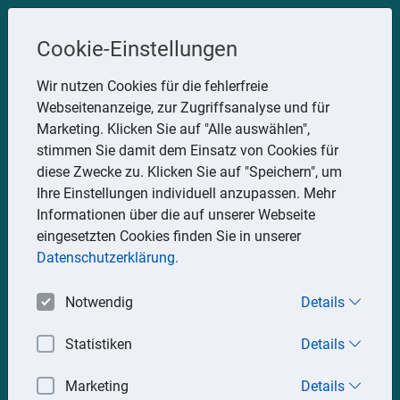
Steuerberater
Cookie-Einstellungen
Uwe Glauner
Wir nutzen Cookies für die fehlerfreie
Webseitenanzeige, zur Zugriffsanalyse und für
Erlachstraße 28, 75217 Birkenfeld
Marketing. Klicken Sie auf "Alle auswählen",
Telefon: 07082 7935533
stimmen Sie damit dem Einsatz von Cookies für
Mobil: 0151 15330111
diese Zwecke zu. Klicken Sie auf "Speichern", um
E-Mail:
stbglauner@t-online.de
Ihre Einstellungen individuell anzupassen. Mehr
Informationen über die auf unserer Webseite
eingesetzten Cookies finden Sie in unserer
Impressum
Datenschutz
Datenschutzerklärung.
Notwendig
Details
Statistiken
Details
Marketing
Details