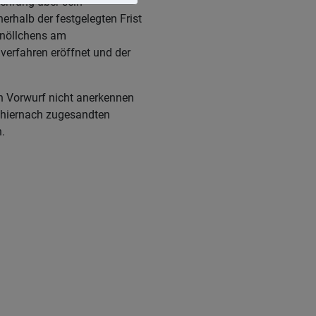
lehrung über sein
erhalb der festgelegten Frist
 Knöllchens am
verfahren eröffnet und der
n Vorwurf nicht anerkennen
 hiernach zugesandten
.