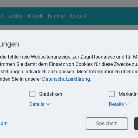
ef
Lexika
Aktuell
Termine
Kontakt
lungen
die fehlerfreie Webseitenanzeige, zur Zugriffsanalyse und für Ma
ika
stimmen Sie damit dem Einsatz von Cookies für diese Zwecke zu.
Suchen
instellungen individuell anzupassen. Mehr Informationen über di
inden Sie in unserer
Datenschutzerklärung.
Statistiken
Marketi
Ordnungswidrigkeit
Details
Details
idrigkeit wird mit einer Verwarnung geahndet. Sie kann mit der
sein, das zwischen 5 und 55 Euro beträgt. Die Verwarnung kann
sum
Speichern