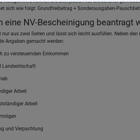
nd Kursgewinne können Sie sich jedoch nur bis zu einer gewisse
net sich wie folgt: Grundfreibetrag + Sonderausgaben-Pauschbe
n eine NV-Bescheinigung beantragt 
 nur aus zwei Seiten und lässt sich leicht ausfüllen. Neben den
de Angaben gemacht werden:
ch zu versteuernden Einkommen
d Landwirtschaft
rieb
ndiger Arbeit
stständiger Arbeit
ermögen
ng und Verpachtung