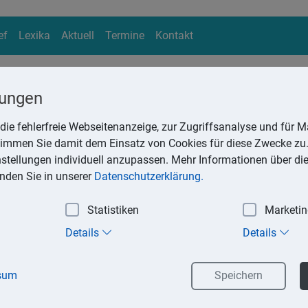
ef
Lexika
Aktuell
Termine
Kontakt
lungen
die fehlerfreie Webseitenanzeige, zur Zugriffsanalyse und für Ma
ika
stimmen Sie damit dem Einsatz von Cookies für diese Zwecke zu.
Suchen
instellungen individuell anzupassen. Mehr Informationen über di
inden Sie in unserer
Datenschutzerklärung.
Statistiken
Marketi
ngsbescheinigung
Details
Details
ilfe einer sogenannten Nichtveranlagungsbescheinigung (NV-Be
den Sparer-Pauschbetrag von der Abgeltungssteuer auf Kapitaler
sum
Speichern
agung ist, dass Ihr Einkommen inklusive Kapitalerträge den Gru