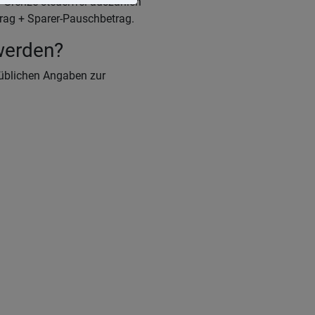
n Grenze steuerfrei auszahlen
trag + Sparer-Pauschbetrag.
werden?
 üblichen Angaben zur