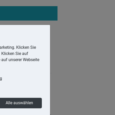
rketing. Klicken Sie
 Klicken Sie auf
e auf unserer Webseite
ng
scheinigung) die
träge befreien zu lassen.
Alle auswählen
ndfreibetrag nicht