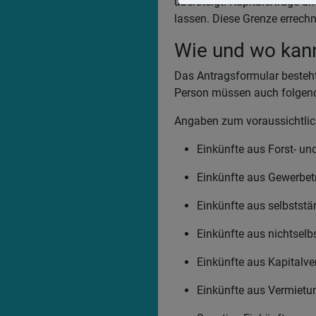
übersteigt. Kapitalerträge u
lassen. Diese Grenze errech
Wie und wo kan
Das Antragsformular besteht
Person müssen auch folgen
Angaben zum voraussichtli
Einkünfte aus Forst- un
Einkünfte aus Gewerbet
Einkünfte aus selbststä
Einkünfte aus nichtselb
Einkünfte aus Kapitalv
Einkünfte aus Vermietu