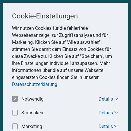
Steuerberater
Cookie-Einstellungen
Uwe Glauner
Wir nutzen Cookies für die fehlerfreie
Webseitenanzeige, zur Zugriffsanalyse und für
Erlachstraße 28, 75217 Birkenfeld
Marketing. Klicken Sie auf "Alle auswählen",
Telefon: 07082 7935533
stimmen Sie damit dem Einsatz von Cookies für
Mobil: 0151 15330111
diese Zwecke zu. Klicken Sie auf "Speichern", um
E-Mail:
stbglauner@t-online.de
Ihre Einstellungen individuell anzupassen. Mehr
Informationen über die auf unserer Webseite
eingesetzten Cookies finden Sie in unserer
Impressum
Datenschutz
Datenschutzerklärung.
Notwendig
Details
Statistiken
Details
Marketing
Details