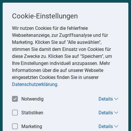
Steuerberater
Cookie-Einstellungen
Uwe Glauner
Wir nutzen Cookies für die fehlerfreie
Webseitenanzeige, zur Zugriffsanalyse und für
Erlachstraße 28, 75217 Birkenfeld
Marketing. Klicken Sie auf "Alle auswählen",
Telefon: 07082 7935533
stimmen Sie damit dem Einsatz von Cookies für
Mobil: 0151 15330111
diese Zwecke zu. Klicken Sie auf "Speichern", um
E-Mail:
stbglauner@t-online.de
Ihre Einstellungen individuell anzupassen. Mehr
Informationen über die auf unserer Webseite
eingesetzten Cookies finden Sie in unserer
Impressum
Datenschutz
Datenschutzerklärung.
Notwendig
Details
Statistiken
Details
Marketing
Details