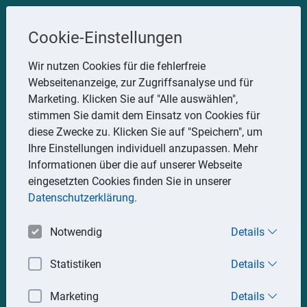
Steuerberater
Cookie-Einstellungen
Uwe Glauner
Wir nutzen Cookies für die fehlerfreie
Webseitenanzeige, zur Zugriffsanalyse und für
Erlachstraße 28, 75217 Birkenfeld
Marketing. Klicken Sie auf "Alle auswählen",
Telefon: 07082 7935533
stimmen Sie damit dem Einsatz von Cookies für
Mobil: 0151 15330111
diese Zwecke zu. Klicken Sie auf "Speichern", um
E-Mail:
stbglauner@t-online.de
Ihre Einstellungen individuell anzupassen. Mehr
Informationen über die auf unserer Webseite
eingesetzten Cookies finden Sie in unserer
Impressum
Datenschutz
Datenschutzerklärung.
Notwendig
Details
Statistiken
Details
Marketing
Details