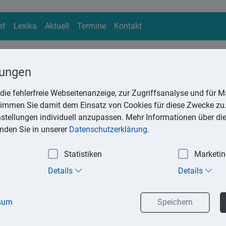
ef
Lexika
Aktuell
Termine
Kontakt
lungen
die fehlerfreie Webseitenanzeige, zur Zugriffsanalyse und für Ma
ika
stimmen Sie damit dem Einsatz von Cookies für diese Zwecke zu.
Suchen
instellungen individuell anzupassen. Mehr Informationen über di
inden Sie in unserer
Datenschutzerklärung.
Statistiken
Marketi
ag
Details
Details
inem Ratenliefervertrag erwachsen dem Käufer langfristige finan
s gleich sind. Deshalb räumt das Gesetz dem Kunden grundsätzl
sum
Speichern
trag wieder lösen kann. Voraussetzung für die Ausübung des Wid
lärung des Verbrauchers und die Einhaltung der Widerrufsfrist