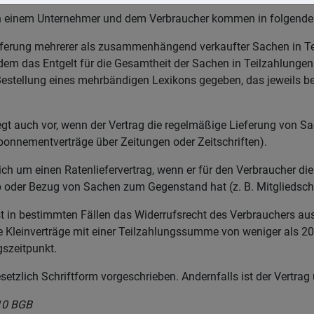
en einem Unternehmer und dem Verbraucher kommen in folgenden
ieferung mehrerer als zusammenhängend verkaufter Sachen in T
em das Entgelt für die Gesamtheit der Sachen in Teilzahlungen z
er Bestellung eines mehrbändigen Lexikons gegeben, das jeweils b
liegt auch vor, wenn der Vertrag die regelmäßige Lieferung von S
bonnementverträge über Zeitungen oder Zeitschriften).
sich um einen Ratenliefervertrag, wenn er für den Verbraucher di
 oder Bezug von Sachen zum Gegenstand hat (z. B. Mitgliedsch
 in bestimmten Fällen das Widerrufsrecht des Verbrauchers au
 Kleinverträge mit einer Teilzahlungssumme von weniger als 2
szeitpunkt.
gesetzlich Schriftform vorgeschrieben. Andernfalls ist der Vertra
10 BGB