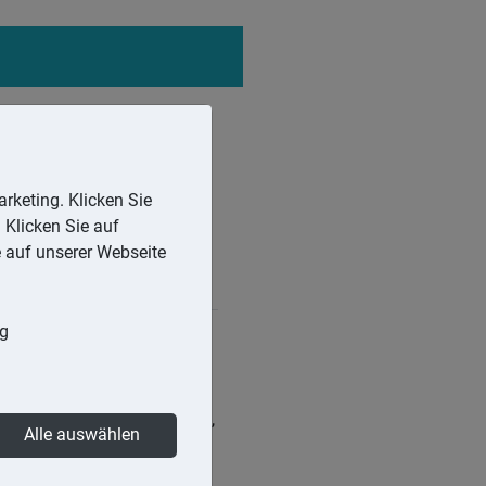
rketing. Klicken Sie
 Klicken Sie auf
e auf unserer Webseite
ng
zielle Belastungen, die
ich ein Widerrufsrecht ein,
Alle auswählen
errufsrechts ist eine
.