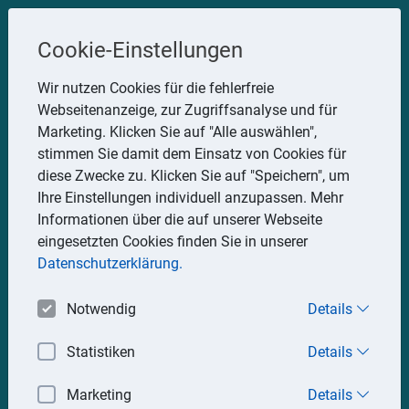
Steuerberater
Cookie-Einstellungen
Uwe Glauner
Wir nutzen Cookies für die fehlerfreie
Webseitenanzeige, zur Zugriffsanalyse und für
Erlachstraße 28, 75217 Birkenfeld
Marketing. Klicken Sie auf "Alle auswählen",
Telefon: 07082 7935533
stimmen Sie damit dem Einsatz von Cookies für
Mobil: 0151 15330111
diese Zwecke zu. Klicken Sie auf "Speichern", um
E-Mail:
stbglauner@t-online.de
Ihre Einstellungen individuell anzupassen. Mehr
Informationen über die auf unserer Webseite
eingesetzten Cookies finden Sie in unserer
Impressum
Datenschutz
Datenschutzerklärung.
Notwendig
Details
Statistiken
Details
Marketing
Details