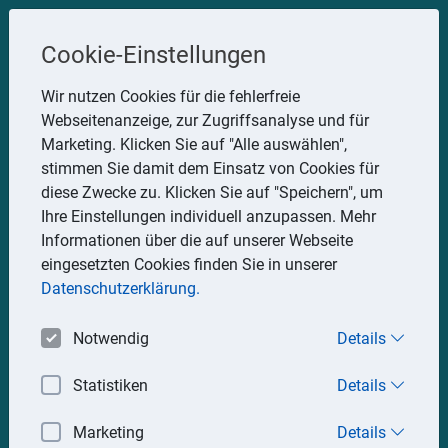
Steuerberater
Cookie-Einstellungen
Uwe Glauner
Wir nutzen Cookies für die fehlerfreie
Webseitenanzeige, zur Zugriffsanalyse und für
Erlachstraße 28, 75217 Birkenfeld
Marketing. Klicken Sie auf "Alle auswählen",
Telefon: 07082 7935533
stimmen Sie damit dem Einsatz von Cookies für
Mobil: 0151 15330111
diese Zwecke zu. Klicken Sie auf "Speichern", um
E-Mail:
stbglauner@t-online.de
Ihre Einstellungen individuell anzupassen. Mehr
Informationen über die auf unserer Webseite
eingesetzten Cookies finden Sie in unserer
Impressum
Datenschutz
Datenschutzerklärung.
Notwendig
Details
Statistiken
Details
Marketing
Details