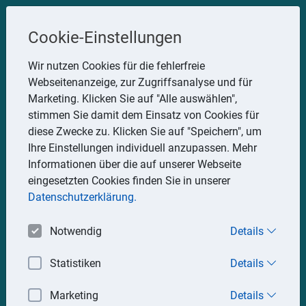
Steuerberater
Cookie-Einstellungen
Uwe Glauner
Wir nutzen Cookies für die fehlerfreie
Webseitenanzeige, zur Zugriffsanalyse und für
Erlachstraße 28, 75217 Birkenfeld
Marketing. Klicken Sie auf "Alle auswählen",
Telefon: 07082 7935533
stimmen Sie damit dem Einsatz von Cookies für
Mobil: 0151 15330111
diese Zwecke zu. Klicken Sie auf "Speichern", um
E-Mail:
stbglauner@t-online.de
Ihre Einstellungen individuell anzupassen. Mehr
Informationen über die auf unserer Webseite
eingesetzten Cookies finden Sie in unserer
Impressum
Datenschutz
Datenschutzerklärung.
Notwendig
Details
Statistiken
Details
Marketing
Details