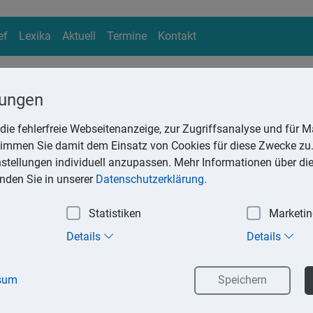
ef
Lexika
Aktuell
Termine
Kontakt
lungen
die fehlerfreie Webseitenanzeige, zur Zugriffsanalyse und für Ma
ika
stimmen Sie damit dem Einsatz von Cookies für diese Zwecke zu.
Suchen
instellungen individuell anzupassen. Mehr Informationen über di
inden Sie in unserer
Datenschutzerklärung.
Statistiken
Marketi
eigentum beim Wohnungseigentum
Details
Details
besitzt, muss zwischen zwei Arten von Eigentum unterscheide
. Während das Sondereigentum an der Eigentumswohnung (z. 
sum
Speichern
er allein gehört und er allein dafür verantwortlich ist, gehört
gemeinschaft zusammen. Alles, was damit geschieht, muss ge