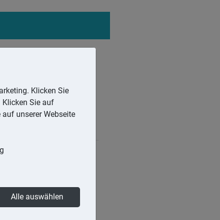
rketing. Klicken Sie
 Klicken Sie auf
e auf unserer Webseite
ng
n: das Sondereigentum und
B. die Wohnung) dem
Alle auswählen
 das Gemeinschaftseigentum
meinsam beschlossen