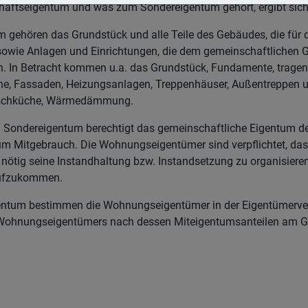
ftseigentum und was zum Sondereigentum gehört, ergibt sich 
gehören das Grundstück und alle Teile des Gebäudes, die für 
d, sowie Anlagen und Einrichtungen, die dem gemeinschaftlichen 
 In Betracht kommen u.a. das Grundstück, Fundamente, trage
one, Fassaden, Heizungsanlagen, Treppenhäuser, Außentreppen 
aschküche, Wärmedämmung.
Sondereigentum berechtigt das gemeinschaftliche Eigentum de
 Mitgebrauch. Die Wohnungseigentümer sind verpflichtet, da
 nötig seine Instandhaltung bzw. Instandsetzung zu organisieren
ufzukommen.
entum bestimmen die Wohnungseigentümer in der Eigentümerve
s Wohnungseigentümers nach dessen Miteigentumsanteilen am 