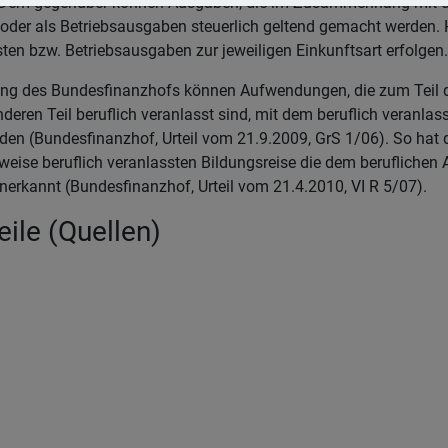
 Dem gegenüber können Ausgaben, die im Zusammenhang mit de
oder als Betriebsausgaben steuerlich geltend gemacht werden. 
n bzw. Betriebsausgaben zur jeweiligen Einkunftsart erfolgen.
ung des Bundesfinanzhofs können Aufwendungen, die zum Teil 
eren Teil beruflich veranlasst sind, mit dem beruflich veranlas
rden (Bundesfinanzhof, Urteil vom 21.9.2009, GrS 1/06). So hat
eilweise beruflich veranlassten Bildungsreise die dem beruflichen
rkannt (Bundesfinanzhof, Urteil vom 21.4.2010, VI R 5/07).
ile (Quellen)