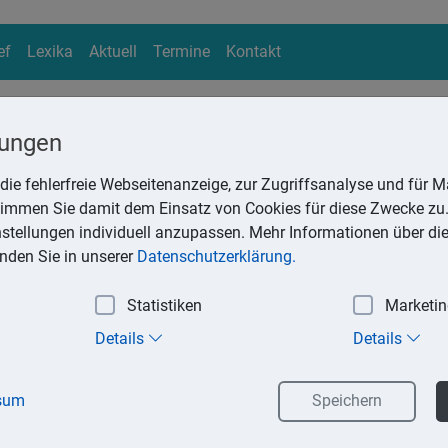
ef
Lexika
Aktuell
Termine
Kontakt
lungen
die fehlerfreie Webseitenanzeige, zur Zugriffsanalyse und für Ma
ika
stimmen Sie damit dem Einsatz von Cookies für diese Zwecke zu.
Suchen
instellungen individuell anzupassen. Mehr Informationen über di
inden Sie in unserer
Datenschutzerklärung.
Statistiken
Marketi
ührung
Details
Details
ng mit der privaten Lebensführung des Steuerpflichtigen stehe
sum
Speichern
en, wenn die Aufwendungen den Sonderausgaben oder den auße