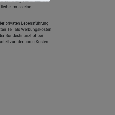
r Erzielung von Einkünften
Hierbei muss eine
der privaten Lebensführung
sten Teil als Werbungskosten
 der Bundesfinanzhof bei
 Anteil zuordenbaren Kosten