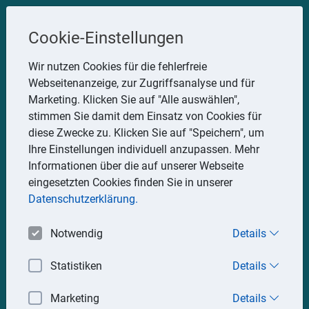
Steuerberater
Cookie-Einstellungen
Uwe Glauner
Wir nutzen Cookies für die fehlerfreie
Webseitenanzeige, zur Zugriffsanalyse und für
Erlachstraße 28, 75217 Birkenfeld
Marketing. Klicken Sie auf "Alle auswählen",
Telefon: 07082 7935533
stimmen Sie damit dem Einsatz von Cookies für
Mobil: 0151 15330111
diese Zwecke zu. Klicken Sie auf "Speichern", um
E-Mail:
stbglauner@t-online.de
Ihre Einstellungen individuell anzupassen. Mehr
Informationen über die auf unserer Webseite
eingesetzten Cookies finden Sie in unserer
Impressum
Datenschutz
Datenschutzerklärung.
Notwendig
Details
Statistiken
Details
Marketing
Details