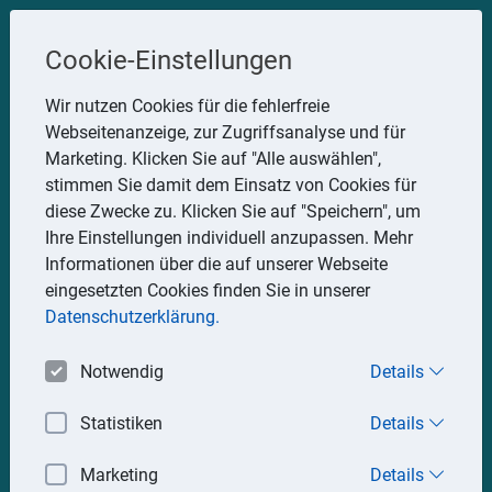
Steuerberater
Cookie-Einstellungen
Uwe Glauner
Wir nutzen Cookies für die fehlerfreie
Webseitenanzeige, zur Zugriffsanalyse und für
Erlachstraße 28, 75217 Birkenfeld
Marketing. Klicken Sie auf "Alle auswählen",
Telefon: 07082 7935533
stimmen Sie damit dem Einsatz von Cookies für
Mobil: 0151 15330111
diese Zwecke zu. Klicken Sie auf "Speichern", um
E-Mail:
stbglauner@t-online.de
Ihre Einstellungen individuell anzupassen. Mehr
Informationen über die auf unserer Webseite
eingesetzten Cookies finden Sie in unserer
Impressum
Datenschutz
Datenschutzerklärung.
Notwendig
Details
Statistiken
Details
Marketing
Details