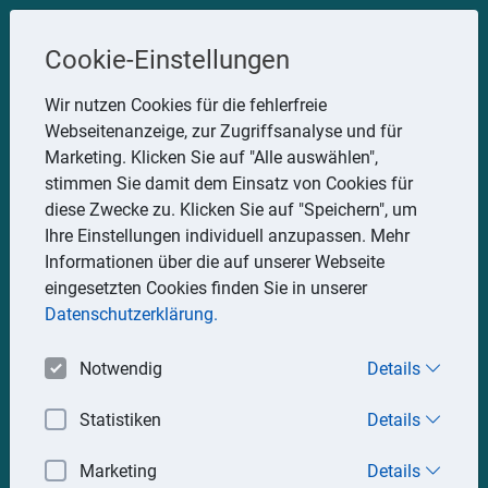
Steuerberater
Cookie-Einstellungen
Uwe Glauner
Wir nutzen Cookies für die fehlerfreie
Webseitenanzeige, zur Zugriffsanalyse und für
Erlachstraße 28, 75217 Birkenfeld
Marketing. Klicken Sie auf "Alle auswählen",
Telefon: 07082 7935533
stimmen Sie damit dem Einsatz von Cookies für
Mobil: 0151 15330111
diese Zwecke zu. Klicken Sie auf "Speichern", um
E-Mail:
stbglauner@t-online.de
Ihre Einstellungen individuell anzupassen. Mehr
Informationen über die auf unserer Webseite
eingesetzten Cookies finden Sie in unserer
Impressum
Datenschutz
Datenschutzerklärung.
Notwendig
Details
Statistiken
Details
Marketing
Details