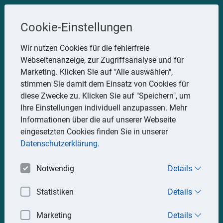
Steuerberater
Cookie-Einstellungen
Uwe Glauner
Wir nutzen Cookies für die fehlerfreie
Webseitenanzeige, zur Zugriffsanalyse und für
Erlachstraße 28, 75217 Birkenfeld
Marketing. Klicken Sie auf "Alle auswählen",
Telefon: 07082 7935533
stimmen Sie damit dem Einsatz von Cookies für
Mobil: 0151 15330111
diese Zwecke zu. Klicken Sie auf "Speichern", um
E-Mail:
stbglauner@t-online.de
Ihre Einstellungen individuell anzupassen. Mehr
Informationen über die auf unserer Webseite
eingesetzten Cookies finden Sie in unserer
Impressum
Datenschutz
Datenschutzerklärung.
Notwendig
Details
Statistiken
Details
Marketing
Details