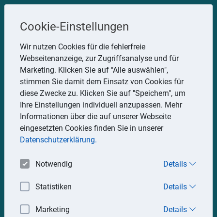
Steuerberater
Cookie-Einstellungen
Uwe Glauner
Wir nutzen Cookies für die fehlerfreie
Webseitenanzeige, zur Zugriffsanalyse und für
Erlachstraße 28, 75217 Birkenfeld
Marketing. Klicken Sie auf "Alle auswählen",
Telefon: 07082 7935533
stimmen Sie damit dem Einsatz von Cookies für
Mobil: 0151 15330111
diese Zwecke zu. Klicken Sie auf "Speichern", um
E-Mail:
stbglauner@t-online.de
Ihre Einstellungen individuell anzupassen. Mehr
Informationen über die auf unserer Webseite
eingesetzten Cookies finden Sie in unserer
Impressum
Datenschutz
Datenschutzerklärung.
Notwendig
Details
Statistiken
Details
Marketing
Details